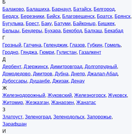
Б
Балаково
,
Балашиха
,
Барнаул
,
Батайск
,
Белгород
,
Бердск
,
Березники
,
Бийск
,
Благовещенск
,
Братск
,
Брянск
,
Бугульма
,
Брест
,
Баку
,
Батуми
,
Байконыр
,
Бишкек
,
Бельцы
,
Бендеры
,
Бухара
,
Бекобод
,
Балхаш
,
Бекабад
Г
Грозный
,
Гатчина
,
Геленджик
,
Глазов
,
Губкин
,
Гомель
,
Гродно
,
Гянджа
,
Гюмри
,
Гулистан
,
Газалкент
Д
Дербент
,
Дзержинск
,
Димитровград
,
Долгопрудный
,
Домодедово
,
Дмитров
,
Дубна
,
Днепр
,
Джалал-Абад
,
Дубоссары
,
Душанбе
,
Джизак
,
Денау
Ж
Железнодорожный
,
Жуковский
,
Железногорск
,
Жуковск
,
Житомир
,
Жезказган
,
Жанаозен
,
Жанатас
З
Златоуст
,
Зеленоград
,
Зеленодольск
,
Запорожье
,
Зарафшан
И