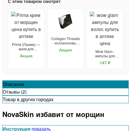
С этим товаром смотрят
Collagen Threads
- коллагеновые
Prima (Прима) —
нити для
крем для
Акция
Wow Glam -
подтяжки лица
омоложения
Акция
ампулы для
волос
147 ₽
Описание
Отзывы (2)
Товар в других городах
NovaSkin избавит от морщин
Инструкция
показать