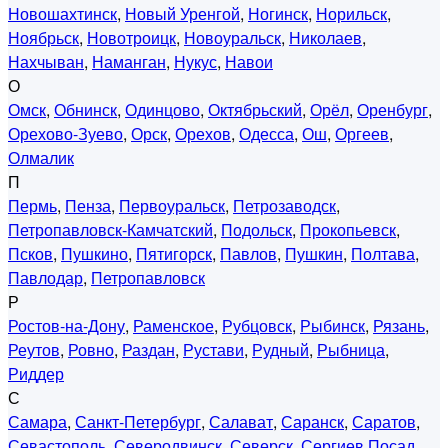
Новошахтинск
,
Новый Уренгой
,
Ногинск
,
Норильск
,
Ноябрьск
,
Новотроицк
,
Новоуральск
,
Николаев
,
Нахчыван
,
Наманган
,
Нукус
,
Навои
О
Омск
,
Обнинск
,
Одинцово
,
Октябрьский
,
Орёл
,
Оренбург
,
Орехово-Зуево
,
Орск
,
Орехов
,
Одесса
,
Ош
,
Оргеев
,
Олмалик
П
Пермь
,
Пенза
,
Первоуральск
,
Петрозаводск
,
Петропавловск-Камчатский
,
Подольск
,
Прокопьевск
,
Псков
,
Пушкино
,
Пятигорск
,
Павлов
,
Пушкин
,
Полтава
,
Павлодар
,
Петропавловск
Р
Ростов-на-Дону
,
Раменское
,
Рубцовск
,
Рыбинск
,
Рязань
,
Реутов
,
Ровно
,
Раздан
,
Рустави
,
Рудный
,
Рыбница
,
Риддер
С
Самара
,
Санкт-Петербург
,
Салават
,
Саранск
,
Саратов
,
Севастополь
,
Северодвинск
,
Северск
,
Сергиев Посад
,