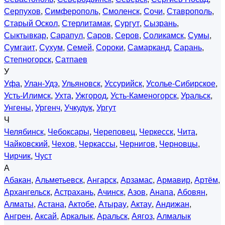
Серпухов
,
Симферополь
,
Смоленск
,
Сочи
,
Ставрополь
,
Старый Оскол
,
Стерлитамак
,
Сургут
,
Сызрань
,
Сыктывкар
,
Сарапул
,
Саров
,
Серов
,
Соликамск
,
Сумы
,
Сумгаит
,
Сухум
,
Семей
,
Сороки
,
Самарканд
,
Сарань
,
Степногорск
,
Сатпаев
У
Уфа
,
Улан-Удэ
,
Ульяновск
,
Уссурийск
,
Усолье-Сибирское
,
Усть-Илимск
,
Ухта
,
Ужгород
,
Усть-Каменогорск
,
Уральск
,
Унгены
,
Ургенч
,
Учкудук
,
Ургут
Ч
Челябинск
,
Чебоксары
,
Череповец
,
Черкесск
,
Чита
,
Чайковский
,
Чехов
,
Черкассы
,
Чернигов
,
Черновцы
,
Чирчик
,
Чуст
А
Абакан
,
Альметьевск
,
Ангарск
,
Арзамас
,
Армавир
,
Артём
,
Архангельск
,
Астрахань
,
Ачинск
,
Азов
,
Анапа
,
Абовян
,
Алматы
,
Астана
,
Актобе
,
Атырау
,
Актау
,
Андижан
,
Ангрен
,
Аксай
,
Аркалык
,
Аральск
,
Аягоз
,
Алмалык