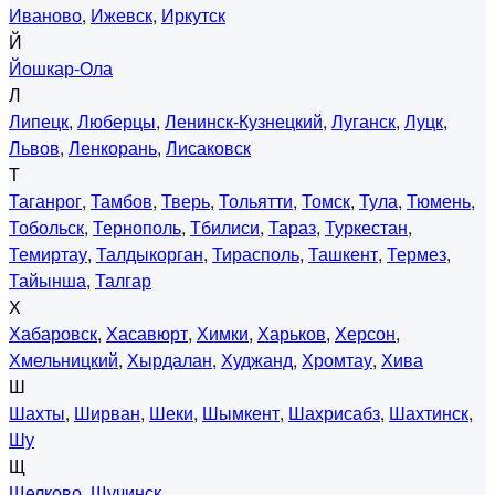
Иваново
,
Ижевск
,
Иркутск
Й
Йошкар-Ола
Л
Липецк
,
Люберцы
,
Ленинск-Кузнецкий
,
Луганск
,
Луцк
,
Львов
,
Ленкорань
,
Лисаковск
Т
Таганрог
,
Тамбов
,
Тверь
,
Тольятти
,
Томск
,
Тула
,
Тюмень
,
Тобольск
,
Тернополь
,
Тбилиси
,
Тараз
,
Туркестан
,
Темиртау
,
Талдыкорган
,
Тирасполь
,
Ташкент
,
Термез
,
Тайынша
,
Талгар
Х
Хабаровск
,
Хасавюрт
,
Химки
,
Харьков
,
Херсон
,
Хмельницкий
,
Хырдалан
,
Худжанд
,
Хромтау
,
Хива
Ш
Шахты
,
Ширван
,
Шеки
,
Шымкент
,
Шахрисабз
,
Шахтинск
,
Шу
Щ
Щелково
,
Щучинск