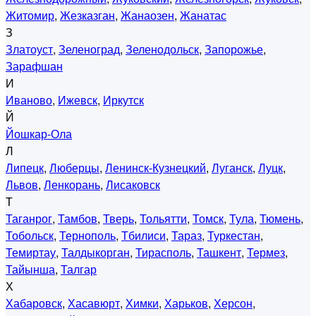
Житомир
,
Жезказган
,
Жанаозен
,
Жанатас
З
Златоуст
,
Зеленоград
,
Зеленодольск
,
Запорожье
,
Зарафшан
И
Иваново
,
Ижевск
,
Иркутск
Й
Йошкар-Ола
Л
Липецк
,
Люберцы
,
Ленинск-Кузнецкий
,
Луганск
,
Луцк
,
Львов
,
Ленкорань
,
Лисаковск
Т
Таганрог
,
Тамбов
,
Тверь
,
Тольятти
,
Томск
,
Тула
,
Тюмень
,
Тобольск
,
Тернополь
,
Тбилиси
,
Тараз
,
Туркестан
,
Темиртау
,
Талдыкорган
,
Тирасполь
,
Ташкент
,
Термез
,
Тайынша
,
Талгар
Х
Хабаровск
,
Хасавюрт
,
Химки
,
Харьков
,
Херсон
,