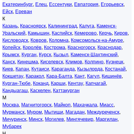
Екатеринбург
,
Елец
,
Ессентуки
,
Евпатория
,
Егорьевск
,
Ейск
,
Ереван
К
Казань
,
Красноярск
,
Калининград
,
Калуга
,
Каменск-
Уральский
,
Камышин
,
Каспийск
,
Кемерово
,
Керчь
,
Киров
,
Кисловодск
,
Ковров
,
Коломна
,
Комсомольск-на-Амуре
,
Копейск
,
Королёв
,
Кострома
,
Красногорск
,
Краснодар
,
Крымск
,
Курган
,
Курск
,
Кызыл
,
Каменск-Шахтинский
,
Канск
,
Кинешма
,
Киселевск
,
Климов
,
Колпино
,
Кузнецк
,
Киев
,
Капан
,
Кутаиси
,
Караганда
,
Кызылорда
,
Костанай
,
Кокшетау
,
Каракол
,
Кара-Балта
,
Кант
,
Кагул
,
Кишинёв
,
Курган-Тюбе
,
Коканд
,
Карши
,
Кентау
,
Капчагай
,
Кандыагаш
,
Каскелен
,
Каттакурган
М
Москва
,
Магнитогорск
,
Майкоп
,
Махачкала
,
Миасс
,
Мурманск
,
Муром
,
Мытищи
,
Магадан
,
Междуреченск
,
Мичуринск
,
Минск
,
Могилев
,
Мингячевир
,
Маргилан
,
Мубарек
Н