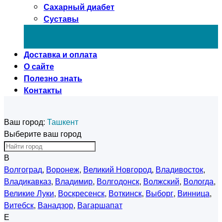
Сахарный диабет
Суставы
Доставка и оплата
О сайте
Полезно знать
Контакты
Ваш город:
Ташкент
Выберите ваш город
В
Волгоград
,
Воронеж
,
Великий Новгород
,
Владивосток
,
Владикавказ
,
Владимир
,
Волгодонск
,
Волжский
,
Вологда
,
Великие Луки
,
Воскресенск
,
Воткинск
,
Выборг
,
Винница
,
Витебск
,
Ванадзор
,
Вагаршапат
Е