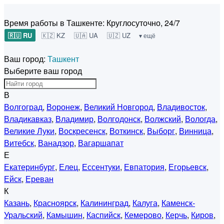
Время работы в Ташкенте:
Круглосуточно, 24/7
🇷🇺 RU
🇰🇿 KZ
🇺🇦 UA
🇺🇿 UZ
▾ ещё
Ваш город:
Ташкент
Выберите ваш город
В
Волгоград
,
Воронеж
,
Великий Новгород
,
Владивосток
,
Владикавказ
,
Владимир
,
Волгодонск
,
Волжский
,
Вологда
,
Великие Луки
,
Воскресенск
,
Воткинск
,
Выборг
,
Винница
,
Витебск
,
Ванадзор
,
Вагаршапат
Е
Екатеринбург
,
Елец
,
Ессентуки
,
Евпатория
,
Егорьевск
,
Ейск
,
Ереван
К
Казань
,
Красноярск
,
Калининград
,
Калуга
,
Каменск-
Уральский
,
Камышин
,
Каспийск
,
Кемерово
,
Керчь
,
Киров
,