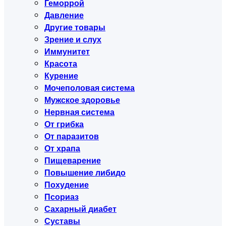
Геморрой
Давление
Другие товары
Зрение и слух
Иммунитет
Красота
Курение
Мочеполовая система
Мужское здоровье
Нервная система
От грибка
От паразитов
От храпа
Пищеварение
Повышение либидо
Похудение
Псориаз
Сахарный диабет
Суставы