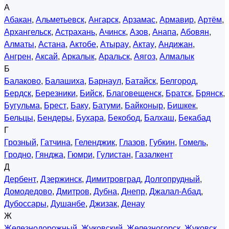
А
Абакан
,
Альметьевск
,
Ангарск
,
Арзамас
,
Армавир
,
Артём
,
Архангельск
,
Астрахань
,
Ачинск
,
Азов
,
Анапа
,
Абовян
,
Алматы
,
Астана
,
Актобе
,
Атырау
,
Актау
,
Андижан
,
Ангрен
,
Аксай
,
Аркалык
,
Аральск
,
Аягоз
,
Алмалык
Б
Балаково
,
Балашиха
,
Барнаул
,
Батайск
,
Белгород
,
Бердск
,
Березники
,
Бийск
,
Благовещенск
,
Братск
,
Брянск
,
Бугульма
,
Брест
,
Баку
,
Батуми
,
Байконыр
,
Бишкек
,
Бельцы
,
Бендеры
,
Бухара
,
Бекобод
,
Балхаш
,
Бекабад
Г
Грозный
,
Гатчина
,
Геленджик
,
Глазов
,
Губкин
,
Гомель
,
Гродно
,
Гянджа
,
Гюмри
,
Гулистан
,
Газалкент
Д
Дербент
,
Дзержинск
,
Димитровград
,
Долгопрудный
,
Домодедово
,
Дмитров
,
Дубна
,
Днепр
,
Джалал-Абад
,
Дубоссары
,
Душанбе
,
Джизак
,
Денау
Ж
Железнодорожный
,
Жуковский
,
Железногорск
,
Жуковск
,