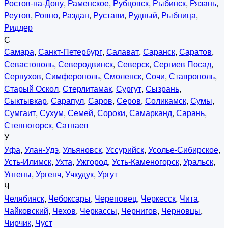
Ростов-на-Дону
,
Раменское
,
Рубцовск
,
Рыбинск
,
Рязань
,
Реутов
,
Ровно
,
Раздан
,
Рустави
,
Рудный
,
Рыбница
,
Риддер
С
Самара
,
Санкт-Петербург
,
Салават
,
Саранск
,
Саратов
,
Севастополь
,
Северодвинск
,
Северск
,
Сергиев Посад
,
Серпухов
,
Симферополь
,
Смоленск
,
Сочи
,
Ставрополь
,
Старый Оскол
,
Стерлитамак
,
Сургут
,
Сызрань
,
Сыктывкар
,
Сарапул
,
Саров
,
Серов
,
Соликамск
,
Сумы
,
Сумгаит
,
Сухум
,
Семей
,
Сороки
,
Самарканд
,
Сарань
,
Степногорск
,
Сатпаев
У
Уфа
,
Улан-Удэ
,
Ульяновск
,
Уссурийск
,
Усолье-Сибирское
,
Усть-Илимск
,
Ухта
,
Ужгород
,
Усть-Каменогорск
,
Уральск
,
Унгены
,
Ургенч
,
Учкудук
,
Ургут
Ч
Челябинск
,
Чебоксары
,
Череповец
,
Черкесск
,
Чита
,
Чайковский
,
Чехов
,
Черкассы
,
Чернигов
,
Черновцы
,
Чирчик
,
Чуст