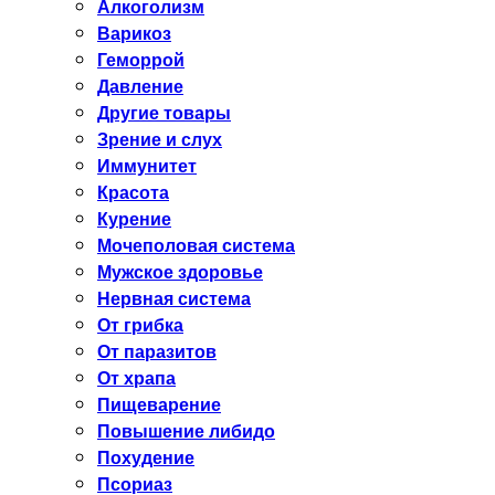
Алкоголизм
Варикоз
Геморрой
Давление
Другие товары
Зрение и слух
Иммунитет
Красота
Курение
Мочеполовая система
Мужское здоровье
Нервная система
От грибка
От паразитов
От храпа
Пищеварение
Повышение либидо
Похудение
Псориаз