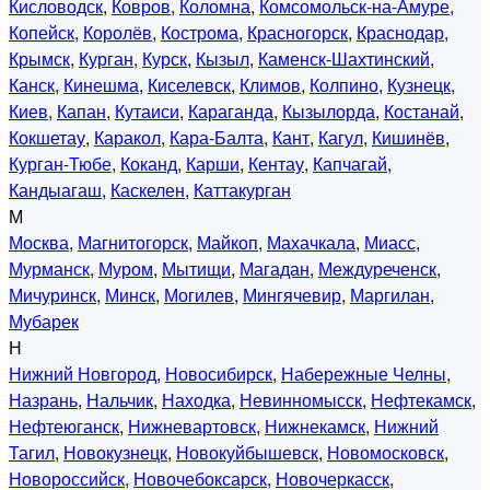
Кисловодск
,
Ковров
,
Коломна
,
Комсомольск-на-Амуре
,
Копейск
,
Королёв
,
Кострома
,
Красногорск
,
Краснодар
,
Крымск
,
Курган
,
Курск
,
Кызыл
,
Каменск-Шахтинский
,
Канск
,
Кинешма
,
Киселевск
,
Климов
,
Колпино
,
Кузнецк
,
Киев
,
Капан
,
Кутаиси
,
Караганда
,
Кызылорда
,
Костанай
,
Кокшетау
,
Каракол
,
Кара-Балта
,
Кант
,
Кагул
,
Кишинёв
,
Курган-Тюбе
,
Коканд
,
Карши
,
Кентау
,
Капчагай
,
Кандыагаш
,
Каскелен
,
Каттакурган
М
Москва
,
Магнитогорск
,
Майкоп
,
Махачкала
,
Миасс
,
Мурманск
,
Муром
,
Мытищи
,
Магадан
,
Междуреченск
,
Мичуринск
,
Минск
,
Могилев
,
Мингячевир
,
Маргилан
,
Мубарек
Н
Нижний Новгород
,
Новосибирск
,
Набережные Челны
,
Назрань
,
Нальчик
,
Находка
,
Невинномысск
,
Нефтекамск
,
Нефтеюганск
,
Нижневартовск
,
Нижнекамск
,
Нижний
Тагил
,
Новокузнецк
,
Новокуйбышевск
,
Новомосковск
,
Новороссийск
,
Новочебоксарск
,
Новочеркасск
,