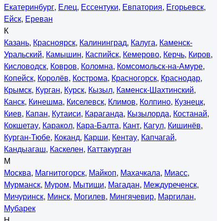
Екатеринбург
,
Елец
,
Ессентуки
,
Евпатория
,
Егорьевск
,
Ейск
,
Ереван
К
Казань
,
Красноярск
,
Калининград
,
Калуга
,
Каменск-
Уральский
,
Камышин
,
Каспийск
,
Кемерово
,
Керчь
,
Киров
,
Кисловодск
,
Ковров
,
Коломна
,
Комсомольск-на-Амуре
,
Копейск
,
Королёв
,
Кострома
,
Красногорск
,
Краснодар
,
Крымск
,
Курган
,
Курск
,
Кызыл
,
Каменск-Шахтинский
,
Канск
,
Кинешма
,
Киселевск
,
Климов
,
Колпино
,
Кузнецк
,
Киев
,
Капан
,
Кутаиси
,
Караганда
,
Кызылорда
,
Костанай
,
Кокшетау
,
Каракол
,
Кара-Балта
,
Кант
,
Кагул
,
Кишинёв
,
Курган-Тюбе
,
Коканд
,
Карши
,
Кентау
,
Капчагай
,
Кандыагаш
,
Каскелен
,
Каттакурган
М
Москва
,
Магнитогорск
,
Майкоп
,
Махачкала
,
Миасс
,
Мурманск
,
Муром
,
Мытищи
,
Магадан
,
Междуреченск
,
Мичуринск
,
Минск
,
Могилев
,
Мингячевир
,
Маргилан
,
Мубарек
Н