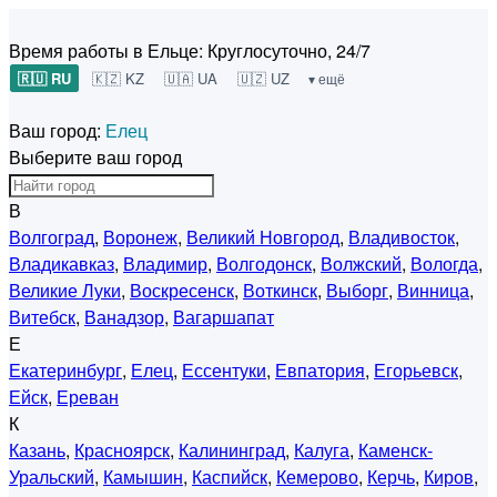
Время работы в Ельце:
Круглосуточно, 24/7
🇷🇺 RU
🇰🇿 KZ
🇺🇦 UA
🇺🇿 UZ
▾ ещё
Ваш город:
Елец
Выберите ваш город
В
Волгоград
,
Воронеж
,
Великий Новгород
,
Владивосток
,
Владикавказ
,
Владимир
,
Волгодонск
,
Волжский
,
Вологда
,
Великие Луки
,
Воскресенск
,
Воткинск
,
Выборг
,
Винница
,
Витебск
,
Ванадзор
,
Вагаршапат
Е
Екатеринбург
,
Елец
,
Ессентуки
,
Евпатория
,
Егорьевск
,
Ейск
,
Ереван
К
Казань
,
Красноярск
,
Калининград
,
Калуга
,
Каменск-
Уральский
,
Камышин
,
Каспийск
,
Кемерово
,
Керчь
,
Киров
,