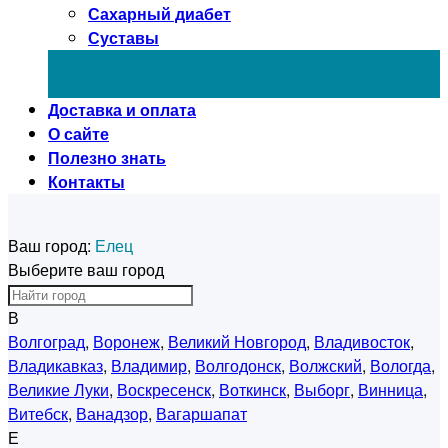
Сахарный диабет
Суставы
Доставка и оплата
О сайте
Полезно знать
Контакты
Ваш город:
Елец
Выберите ваш город
В
Волгоград
,
Воронеж
,
Великий Новгород
,
Владивосток
,
Владикавказ
,
Владимир
,
Волгодонск
,
Волжский
,
Вологда
,
Великие Луки
,
Воскресенск
,
Воткинск
,
Выборг
,
Винница
,
Витебск
,
Ванадзор
,
Вагаршапат
Е