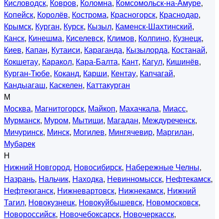
Кисловодск
,
Ковров
,
Коломна
,
Комсомольск-на-Амуре
,
Копейск
,
Королёв
,
Кострома
,
Красногорск
,
Краснодар
,
Крымск
,
Курган
,
Курск
,
Кызыл
,
Каменск-Шахтинский
,
Канск
,
Кинешма
,
Киселевск
,
Климов
,
Колпино
,
Кузнецк
,
Киев
,
Капан
,
Кутаиси
,
Караганда
,
Кызылорда
,
Костанай
,
Кокшетау
,
Каракол
,
Кара-Балта
,
Кант
,
Кагул
,
Кишинёв
,
Курган-Тюбе
,
Коканд
,
Карши
,
Кентау
,
Капчагай
,
Кандыагаш
,
Каскелен
,
Каттакурган
М
Москва
,
Магнитогорск
,
Майкоп
,
Махачкала
,
Миасс
,
Мурманск
,
Муром
,
Мытищи
,
Магадан
,
Междуреченск
,
Мичуринск
,
Минск
,
Могилев
,
Мингячевир
,
Маргилан
,
Мубарек
Н
Нижний Новгород
,
Новосибирск
,
Набережные Челны
,
Назрань
,
Нальчик
,
Находка
,
Невинномысск
,
Нефтекамск
,
Нефтеюганск
,
Нижневартовск
,
Нижнекамск
,
Нижний
Тагил
,
Новокузнецк
,
Новокуйбышевск
,
Новомосковск
,
Новороссийск
,
Новочебоксарск
,
Новочеркасск
,