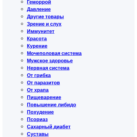
Геморрой
Давление
Другие товары
Зрение и слух
Иммунитет
Красота
Курение
Мочеполовая система
Мужское здоровье
Нервная система
От грибка
От паразитов
От храпа
Пищеварение
Повышение либидо
Похудение
Псориаз
Сахарный диабет
Суставы