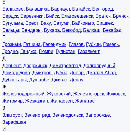
Б
Балаково
,
Балашиха
,
Барнаул
,
Батайск
,
Белгород
,
Бердск
,
Березники
,
Бийск
,
Благовещенск
,
Братск
,
Брянск
,
Бугульма
,
Брест
,
Баку
,
Батуми
,
Байконыр
,
Бишкек
,
Бельцы
,
Бендеры
,
Бухара
,
Бекобод
,
Балхаш
,
Бекабад
Г
Грозный
,
Гатчина
,
Геленджик
,
Глазов
,
Губкин
,
Гомель
,
Гродно
,
Гянджа
,
Гюмри
,
Гулистан
,
Газалкент
Д
Дербент
,
Дзержинск
,
Димитровград
,
Долгопрудный
,
Домодедово
,
Дмитров
,
Дубна
,
Днепр
,
Джалал-Абад
,
Дубоссары
,
Душанбе
,
Джизак
,
Денау
Ж
Железнодорожный
,
Жуковский
,
Железногорск
,
Жуковск
,
Житомир
,
Жезказган
,
Жанаозен
,
Жанатас
З
Златоуст
,
Зеленоград
,
Зеленодольск
,
Запорожье
,
Зарафшан
И