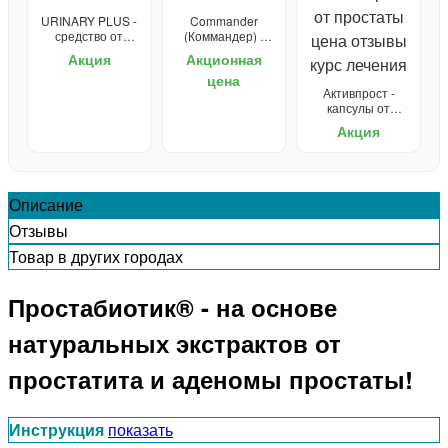
URINARY PLUS -
Commander
средство от
(Коммандер) -
простатита
капли для
Акция
Акционная
потенции
цена
Активпрост -
капсулы от
простатита
Акция
Описание
Отзывы
Товар в других городах
Простабиотик® - на основе
натуральных экстрактов от
простатита и аденомы простаты!
Инструкция
показать