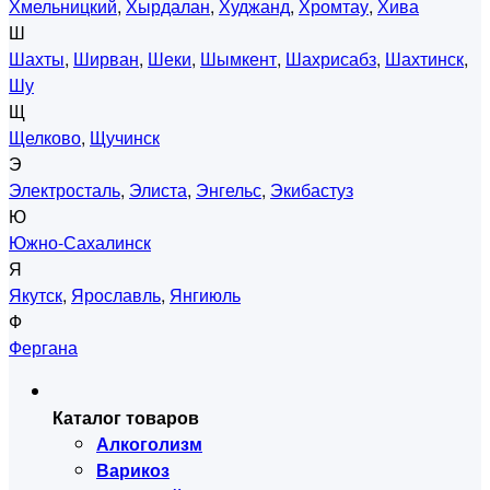
Хмельницкий
,
Хырдалан
,
Худжанд
,
Хромтау
,
Хива
Ш
Шахты
,
Ширван
,
Шеки
,
Шымкент
,
Шахрисабз
,
Шахтинск
,
Шу
Щ
Щелково
,
Щучинск
Э
Электросталь
,
Элиста
,
Энгельс
,
Экибастуз
Ю
Южно-Сахалинск
Я
Якутск
,
Ярославль
,
Янгиюль
Ф
Фергана
Каталог товаров
Алкоголизм
Варикоз