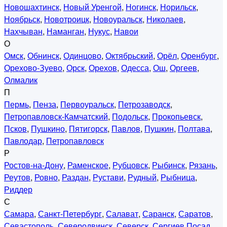
Новошахтинск
,
Новый Уренгой
,
Ногинск
,
Норильск
,
Ноябрьск
,
Новотроицк
,
Новоуральск
,
Николаев
,
Нахчыван
,
Наманган
,
Нукус
,
Навои
О
Омск
,
Обнинск
,
Одинцово
,
Октябрьский
,
Орёл
,
Оренбург
,
Орехово-Зуево
,
Орск
,
Орехов
,
Одесса
,
Ош
,
Оргеев
,
Олмалик
П
Пермь
,
Пенза
,
Первоуральск
,
Петрозаводск
,
Петропавловск-Камчатский
,
Подольск
,
Прокопьевск
,
Псков
,
Пушкино
,
Пятигорск
,
Павлов
,
Пушкин
,
Полтава
,
Павлодар
,
Петропавловск
Р
Ростов-на-Дону
,
Раменское
,
Рубцовск
,
Рыбинск
,
Рязань
,
Реутов
,
Ровно
,
Раздан
,
Рустави
,
Рудный
,
Рыбница
,
Риддер
С
Самара
,
Санкт-Петербург
,
Салават
,
Саранск
,
Саратов
,
Севастополь
,
Северодвинск
,
Северск
,
Сергиев Посад
,