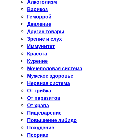
Алкоголизм
Варикоз
Геморрой
Давление
Другие товары
Зрение и слух
Иммунитет
Красота
Курение
Мочеполовая система
Мужское здоровье
Нервная система
От грибка
От паразитов
От храпа
Пищеварение
Повышение либидо
Похудение
Псориаз