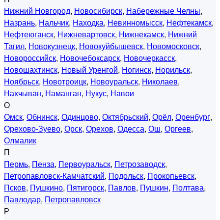
Нижний Новгород
,
Новосибирск
,
Набережные Челны
,
Назрань
,
Нальчик
,
Находка
,
Невинномысск
,
Нефтекамск
,
Нефтеюганск
,
Нижневартовск
,
Нижнекамск
,
Нижний
Тагил
,
Новокузнецк
,
Новокуйбышевск
,
Новомосковск
,
Новороссийск
,
Новочебоксарск
,
Новочеркасск
,
Новошахтинск
,
Новый Уренгой
,
Ногинск
,
Норильск
,
Ноябрьск
,
Новотроицк
,
Новоуральск
,
Николаев
,
Нахчыван
,
Наманган
,
Нукус
,
Навои
О
Омск
,
Обнинск
,
Одинцово
,
Октябрьский
,
Орёл
,
Оренбург
,
Орехово-Зуево
,
Орск
,
Орехов
,
Одесса
,
Ош
,
Оргеев
,
Олмалик
П
Пермь
,
Пенза
,
Первоуральск
,
Петрозаводск
,
Петропавловск-Камчатский
,
Подольск
,
Прокопьевск
,
Псков
,
Пушкино
,
Пятигорск
,
Павлов
,
Пушкин
,
Полтава
,
Павлодар
,
Петропавловск
Р