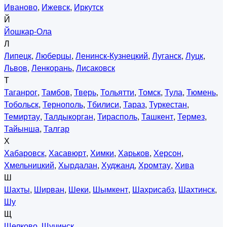
Иваново
,
Ижевск
,
Иркутск
Й
Йошкар-Ола
Л
Липецк
,
Люберцы
,
Ленинск-Кузнецкий
,
Луганск
,
Луцк
,
Львов
,
Ленкорань
,
Лисаковск
Т
Таганрог
,
Тамбов
,
Тверь
,
Тольятти
,
Томск
,
Тула
,
Тюмень
,
Тобольск
,
Тернополь
,
Тбилиси
,
Тараз
,
Туркестан
,
Темиртау
,
Талдыкорган
,
Тирасполь
,
Ташкент
,
Термез
,
Тайынша
,
Талгар
Х
Хабаровск
,
Хасавюрт
,
Химки
,
Харьков
,
Херсон
,
Хмельницкий
,
Хырдалан
,
Худжанд
,
Хромтау
,
Хива
Ш
Шахты
,
Ширван
,
Шеки
,
Шымкент
,
Шахрисабз
,
Шахтинск
,
Шу
Щ
Щелково
,
Щучинск