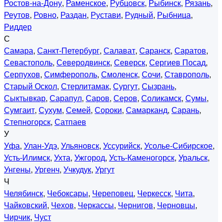
Ростов-на-Дону
,
Раменское
,
Рубцовск
,
Рыбинск
,
Рязань
,
Реутов
,
Ровно
,
Раздан
,
Рустави
,
Рудный
,
Рыбница
,
Риддер
С
Самара
,
Санкт-Петербург
,
Салават
,
Саранск
,
Саратов
,
Севастополь
,
Северодвинск
,
Северск
,
Сергиев Посад
,
Серпухов
,
Симферополь
,
Смоленск
,
Сочи
,
Ставрополь
,
Старый Оскол
,
Стерлитамак
,
Сургут
,
Сызрань
,
Сыктывкар
,
Сарапул
,
Саров
,
Серов
,
Соликамск
,
Сумы
,
Сумгаит
,
Сухум
,
Семей
,
Сороки
,
Самарканд
,
Сарань
,
Степногорск
,
Сатпаев
У
Уфа
,
Улан-Удэ
,
Ульяновск
,
Уссурийск
,
Усолье-Сибирское
,
Усть-Илимск
,
Ухта
,
Ужгород
,
Усть-Каменогорск
,
Уральск
,
Унгены
,
Ургенч
,
Учкудук
,
Ургут
Ч
Челябинск
,
Чебоксары
,
Череповец
,
Черкесск
,
Чита
,
Чайковский
,
Чехов
,
Черкассы
,
Чернигов
,
Черновцы
,
Чирчик
,
Чуст