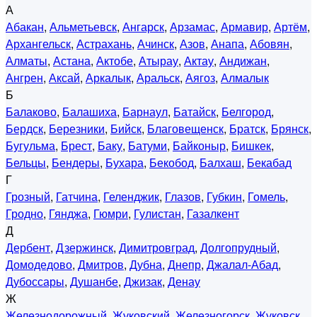
А
Абакан
,
Альметьевск
,
Ангарск
,
Арзамас
,
Армавир
,
Артём
,
Архангельск
,
Астрахань
,
Ачинск
,
Азов
,
Анапа
,
Абовян
,
Алматы
,
Астана
,
Актобе
,
Атырау
,
Актау
,
Андижан
,
Ангрен
,
Аксай
,
Аркалык
,
Аральск
,
Аягоз
,
Алмалык
Б
Балаково
,
Балашиха
,
Барнаул
,
Батайск
,
Белгород
,
Бердск
,
Березники
,
Бийск
,
Благовещенск
,
Братск
,
Брянск
,
Бугульма
,
Брест
,
Баку
,
Батуми
,
Байконыр
,
Бишкек
,
Бельцы
,
Бендеры
,
Бухара
,
Бекобод
,
Балхаш
,
Бекабад
Г
Грозный
,
Гатчина
,
Геленджик
,
Глазов
,
Губкин
,
Гомель
,
Гродно
,
Гянджа
,
Гюмри
,
Гулистан
,
Газалкент
Д
Дербент
,
Дзержинск
,
Димитровград
,
Долгопрудный
,
Домодедово
,
Дмитров
,
Дубна
,
Днепр
,
Джалал-Абад
,
Дубоссары
,
Душанбе
,
Джизак
,
Денау
Ж
Железнодорожный
,
Жуковский
,
Железногорск
,
Жуковск
,