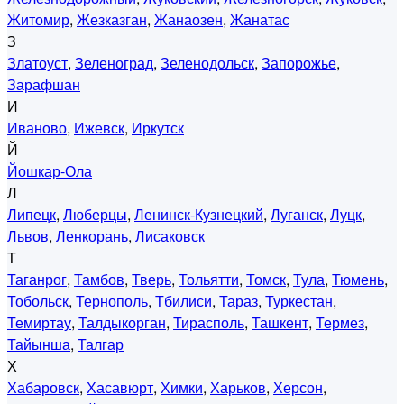
Житомир
,
Жезказган
,
Жанаозен
,
Жанатас
З
Златоуст
,
Зеленоград
,
Зеленодольск
,
Запорожье
,
Зарафшан
И
Иваново
,
Ижевск
,
Иркутск
Й
Йошкар-Ола
Л
Липецк
,
Люберцы
,
Ленинск-Кузнецкий
,
Луганск
,
Луцк
,
Львов
,
Ленкорань
,
Лисаковск
Т
Таганрог
,
Тамбов
,
Тверь
,
Тольятти
,
Томск
,
Тула
,
Тюмень
,
Тобольск
,
Тернополь
,
Тбилиси
,
Тараз
,
Туркестан
,
Темиртау
,
Талдыкорган
,
Тирасполь
,
Ташкент
,
Термез
,
Тайынша
,
Талгар
Х
Хабаровск
,
Хасавюрт
,
Химки
,
Харьков
,
Херсон
,