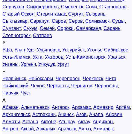
Серпухов
,
Симферополь
,
Смоленск
,
Сочи
,
Ставрополь
,
Старый Оскол
,
Стерлитамак
,
Сургут
,
Сызрань
,
Сыктывкар
,
Сарапул
,
Саров
,
Серов
,
Соликамск
,
Сумы
,
Сумгаит
,
Сухум
,
Семей
,
Сороки
,
Самарканд
,
Сарань
,
Степногорск
,
Сатпаев
У
Уфа
,
Улан-Удэ
,
Ульяновск
,
Уссурийск
,
Усолье-Сибирское
,
Усть-Илимск
,
Ухта
,
Ужгород
,
Усть-Каменогорск
,
Уральск
,
Унгены
,
Ургенч
,
Учкудук
,
Ургут
Ч
Челябинск
,
Чебоксары
,
Череповец
,
Черкесск
,
Чита
,
Чайковский
,
Чехов
,
Черкассы
,
Чернигов
,
Черновцы
,
Чирчик
,
Чуст
А
Абакан
,
Альметьевск
,
Ангарск
,
Арзамас
,
Армавир
,
Артём
,
Архангельск
,
Астрахань
,
Ачинск
,
Азов
,
Анапа
,
Абовян
,
Алматы
,
Астана
,
Актобе
,
Атырау
,
Актау
,
Андижан
,
Ангрен
,
Аксай
,
Аркалык
,
Аральск
,
Аягоз
,
Алмалык