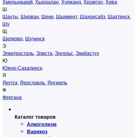
Хмельницкий
,
Хырдалан
,
Худжанд
,
Хромтау
,
Хива
Ш
Шахты
,
Ширван
,
Шеки
,
Шымкент
,
Шахрисабз
,
Шахтинск
,
Шу
Щ
Щелково
,
Щучинск
Э
Электросталь
,
Элиста
,
Энгельс
,
Экибастуз
Ю
Южно-Сахалинск
Я
Якутск
,
Ярославль
,
Янгиюль
Ф
Фергана
Каталог товаров
Алкоголизм
Варикоз