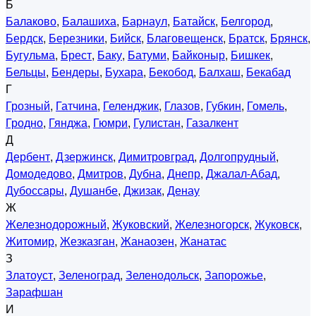
Б
Балаково
,
Балашиха
,
Барнаул
,
Батайск
,
Белгород
,
Бердск
,
Березники
,
Бийск
,
Благовещенск
,
Братск
,
Брянск
,
Бугульма
,
Брест
,
Баку
,
Батуми
,
Байконыр
,
Бишкек
,
Бельцы
,
Бендеры
,
Бухара
,
Бекобод
,
Балхаш
,
Бекабад
Г
Грозный
,
Гатчина
,
Геленджик
,
Глазов
,
Губкин
,
Гомель
,
Гродно
,
Гянджа
,
Гюмри
,
Гулистан
,
Газалкент
Д
Дербент
,
Дзержинск
,
Димитровград
,
Долгопрудный
,
Домодедово
,
Дмитров
,
Дубна
,
Днепр
,
Джалал-Абад
,
Дубоссары
,
Душанбе
,
Джизак
,
Денау
Ж
Железнодорожный
,
Жуковский
,
Железногорск
,
Жуковск
,
Житомир
,
Жезказган
,
Жанаозен
,
Жанатас
З
Златоуст
,
Зеленоград
,
Зеленодольск
,
Запорожье
,
Зарафшан
И