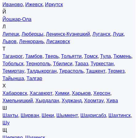
Иваново
,
Ижевск
,
Иркутск
Й
Йошкар-Ола
Л
Липецк
,
Люберцы
,
Ленинск-Кузнецкий
,
Луганск
,
Луцк
,
Львов
,
Ленкорань
,
Лисаковск
Т
Таганрог
,
Тамбов
,
Тверь
,
Тольятти
,
Томск
,
Тула
,
Тюмень
,
Тобольск
,
Тернополь
,
Тбилиси
,
Тараз
,
Туркестан
,
Темиртау
,
Талдыкорган
,
Тирасполь
,
Ташкент
,
Термез
,
Тайынша
,
Талгар
Х
Хабаровск
,
Хасавюрт
,
Химки
,
Харьков
,
Херсон
,
Хмельницкий
,
Хырдалан
,
Худжанд
,
Хромтау
,
Хива
Ш
Шахты
,
Ширван
,
Шеки
,
Шымкент
,
Шахрисабз
,
Шахтинск
,
Шу
Щ
Щелково
,
Щучинск