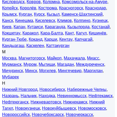
Кисловодск
,
Ковров
,
Коломна
,
Комсомольск-на-Амуре
,
Копейск
,
Королёв
,
Кострома
,
Красногорск
,
Краснодар
,
Крымск
,
Курган
,
Курск
,
Кызыл
,
Каменск-Шахтинский
,
Канск
,
Кинешма
,
Киселевск
,
Климов
,
Колпино
,
Кузнецк
,
Киев
,
Капан
,
Кутаиси
,
Караганда
,
Кызылорда
,
Костанай
,
Кокшетау
,
Каракол
,
Кара-Балта
,
Кант
,
Кагул
,
Кишинёв
,
Курган-Тюбе
,
Коканд
,
Карши
,
Кентау
,
Капчагай
,
Кандыагаш
,
Каскелен
,
Каттакурган
М
Москва
,
Магнитогорск
,
Майкоп
,
Махачкала
,
Миасс
,
Мурманск
,
Муром
,
Мытищи
,
Магадан
,
Междуреченск
,
Мичуринск
,
Минск
,
Могилев
,
Мингячевир
,
Маргилан
,
Мубарек
Н
Нижний Новгород
,
Новосибирск
,
Набережные Челны
,
Назрань
,
Нальчик
,
Находка
,
Невинномысск
,
Нефтекамск
,
Нефтеюганск
,
Нижневартовск
,
Нижнекамск
,
Нижний
Тагил
,
Новокузнецк
,
Новокуйбышевск
,
Новомосковск
,
Новороссийск
,
Новочебоксарск
,
Новочеркасск
,