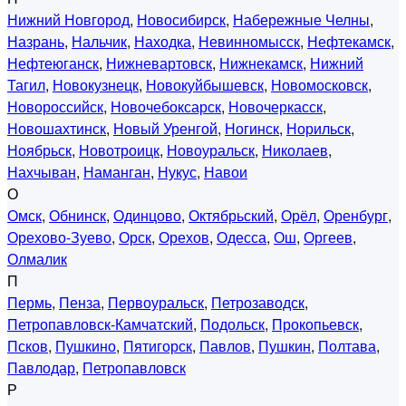
Нижний Новгород
,
Новосибирск
,
Набережные Челны
,
Назрань
,
Нальчик
,
Находка
,
Невинномысск
,
Нефтекамск
,
Нефтеюганск
,
Нижневартовск
,
Нижнекамск
,
Нижний
Тагил
,
Новокузнецк
,
Новокуйбышевск
,
Новомосковск
,
Новороссийск
,
Новочебоксарск
,
Новочеркасск
,
Новошахтинск
,
Новый Уренгой
,
Ногинск
,
Норильск
,
Ноябрьск
,
Новотроицк
,
Новоуральск
,
Николаев
,
Нахчыван
,
Наманган
,
Нукус
,
Навои
О
Омск
,
Обнинск
,
Одинцово
,
Октябрьский
,
Орёл
,
Оренбург
,
Орехово-Зуево
,
Орск
,
Орехов
,
Одесса
,
Ош
,
Оргеев
,
Олмалик
П
Пермь
,
Пенза
,
Первоуральск
,
Петрозаводск
,
Петропавловск-Камчатский
,
Подольск
,
Прокопьевск
,
Псков
,
Пушкино
,
Пятигорск
,
Павлов
,
Пушкин
,
Полтава
,
Павлодар
,
Петропавловск
Р