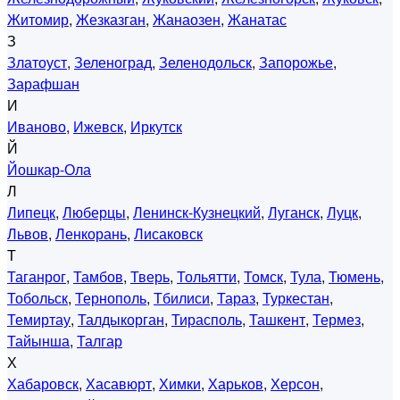
Житомир
,
Жезказган
,
Жанаозен
,
Жанатас
З
Златоуст
,
Зеленоград
,
Зеленодольск
,
Запорожье
,
Зарафшан
И
Иваново
,
Ижевск
,
Иркутск
Й
Йошкар-Ола
Л
Липецк
,
Люберцы
,
Ленинск-Кузнецкий
,
Луганск
,
Луцк
,
Львов
,
Ленкорань
,
Лисаковск
Т
Таганрог
,
Тамбов
,
Тверь
,
Тольятти
,
Томск
,
Тула
,
Тюмень
,
Тобольск
,
Тернополь
,
Тбилиси
,
Тараз
,
Туркестан
,
Темиртау
,
Талдыкорган
,
Тирасполь
,
Ташкент
,
Термез
,
Тайынша
,
Талгар
Х
Хабаровск
,
Хасавюрт
,
Химки
,
Харьков
,
Херсон
,