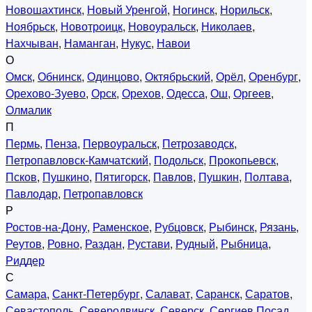
Новошахтинск
,
Новый Уренгой
,
Ногинск
,
Норильск
,
Ноябрьск
,
Новотроицк
,
Новоуральск
,
Николаев
,
Нахчыван
,
Наманган
,
Нукус
,
Навои
О
Омск
,
Обнинск
,
Одинцово
,
Октябрьский
,
Орёл
,
Оренбург
,
Орехово-Зуево
,
Орск
,
Орехов
,
Одесса
,
Ош
,
Оргеев
,
Олмалик
П
Пермь
,
Пенза
,
Первоуральск
,
Петрозаводск
,
Петропавловск-Камчатский
,
Подольск
,
Прокопьевск
,
Псков
,
Пушкино
,
Пятигорск
,
Павлов
,
Пушкин
,
Полтава
,
Павлодар
,
Петропавловск
Р
Ростов-на-Дону
,
Раменское
,
Рубцовск
,
Рыбинск
,
Рязань
,
Реутов
,
Ровно
,
Раздан
,
Рустави
,
Рудный
,
Рыбница
,
Риддер
С
Самара
,
Санкт-Петербург
,
Салават
,
Саранск
,
Саратов
,
Севастополь
,
Северодвинск
,
Северск
,
Сергиев Посад
,