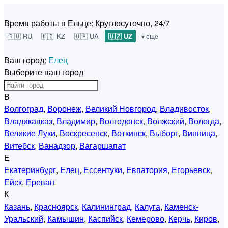
Время работы в Ельце:
Круглосуточно, 24/7
🇷🇺 RU
🇰🇿 KZ
🇺🇦 UA
🇺🇿 UZ
▾ ещё
Ваш город:
Елец
Выберите ваш город
В
Волгоград
,
Воронеж
,
Великий Новгород
,
Владивосток
,
Владикавказ
,
Владимир
,
Волгодонск
,
Волжский
,
Вологда
,
Великие Луки
,
Воскресенск
,
Воткинск
,
Выборг
,
Винница
,
Витебск
,
Ванадзор
,
Вагаршапат
Е
Екатеринбург
,
Елец
,
Ессентуки
,
Евпатория
,
Егорьевск
,
Ейск
,
Ереван
К
Казань
,
Красноярск
,
Калининград
,
Калуга
,
Каменск-
Уральский
,
Камышин
,
Каспийск
,
Кемерово
,
Керчь
,
Киров
,