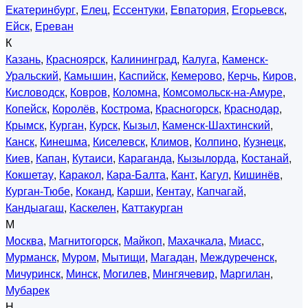
Екатеринбург
,
Елец
,
Ессентуки
,
Евпатория
,
Егорьевск
,
Ейск
,
Ереван
К
Казань
,
Красноярск
,
Калининград
,
Калуга
,
Каменск-
Уральский
,
Камышин
,
Каспийск
,
Кемерово
,
Керчь
,
Киров
,
Кисловодск
,
Ковров
,
Коломна
,
Комсомольск-на-Амуре
,
Копейск
,
Королёв
,
Кострома
,
Красногорск
,
Краснодар
,
Крымск
,
Курган
,
Курск
,
Кызыл
,
Каменск-Шахтинский
,
Канск
,
Кинешма
,
Киселевск
,
Климов
,
Колпино
,
Кузнецк
,
Киев
,
Капан
,
Кутаиси
,
Караганда
,
Кызылорда
,
Костанай
,
Кокшетау
,
Каракол
,
Кара-Балта
,
Кант
,
Кагул
,
Кишинёв
,
Курган-Тюбе
,
Коканд
,
Карши
,
Кентау
,
Капчагай
,
Кандыагаш
,
Каскелен
,
Каттакурган
М
Москва
,
Магнитогорск
,
Майкоп
,
Махачкала
,
Миасс
,
Мурманск
,
Муром
,
Мытищи
,
Магадан
,
Междуреченск
,
Мичуринск
,
Минск
,
Могилев
,
Мингячевир
,
Маргилан
,
Мубарек
Н