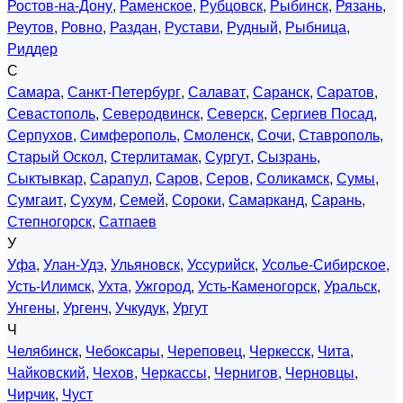
Ростов-на-Дону
,
Раменское
,
Рубцовск
,
Рыбинск
,
Рязань
,
Реутов
,
Ровно
,
Раздан
,
Рустави
,
Рудный
,
Рыбница
,
Риддер
С
Самара
,
Санкт-Петербург
,
Салават
,
Саранск
,
Саратов
,
Севастополь
,
Северодвинск
,
Северск
,
Сергиев Посад
,
Серпухов
,
Симферополь
,
Смоленск
,
Сочи
,
Ставрополь
,
Старый Оскол
,
Стерлитамак
,
Сургут
,
Сызрань
,
Сыктывкар
,
Сарапул
,
Саров
,
Серов
,
Соликамск
,
Сумы
,
Сумгаит
,
Сухум
,
Семей
,
Сороки
,
Самарканд
,
Сарань
,
Степногорск
,
Сатпаев
У
Уфа
,
Улан-Удэ
,
Ульяновск
,
Уссурийск
,
Усолье-Сибирское
,
Усть-Илимск
,
Ухта
,
Ужгород
,
Усть-Каменогорск
,
Уральск
,
Унгены
,
Ургенч
,
Учкудук
,
Ургут
Ч
Челябинск
,
Чебоксары
,
Череповец
,
Черкесск
,
Чита
,
Чайковский
,
Чехов
,
Черкассы
,
Чернигов
,
Черновцы
,
Чирчик
,
Чуст