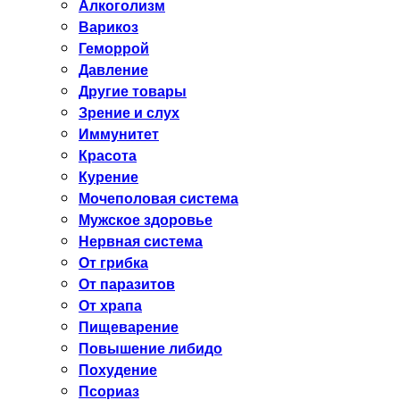
Алкоголизм
Варикоз
Геморрой
Давление
Другие товары
Зрение и слух
Иммунитет
Красота
Курение
Мочеполовая система
Мужское здоровье
Нервная система
От грибка
От паразитов
От храпа
Пищеварение
Повышение либидо
Похудение
Псориаз