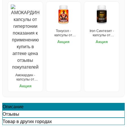
Тонусол -
Iron Синтезит -
капсулы от
капсулы от
гипертонии
гипертонии
Акция
Акция
Амокардин -
капсулы от
гипертонии
Акция
Описание
Отзывы
Товар в других городах