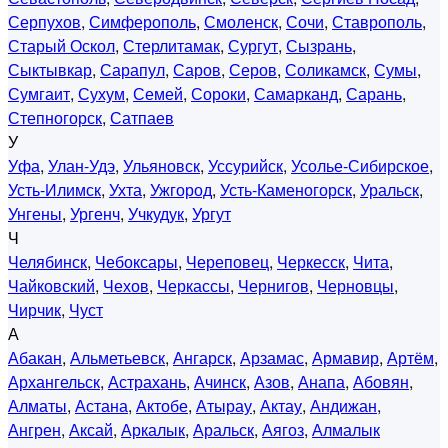
Серпухов
,
Симферополь
,
Смоленск
,
Сочи
,
Ставрополь
,
Старый Оскол
,
Стерлитамак
,
Сургут
,
Сызрань
,
Сыктывкар
,
Сарапул
,
Саров
,
Серов
,
Соликамск
,
Сумы
,
Сумгаит
,
Сухум
,
Семей
,
Сороки
,
Самарканд
,
Сарань
,
Степногорск
,
Сатпаев
У
Уфа
,
Улан-Удэ
,
Ульяновск
,
Уссурийск
,
Усолье-Сибирское
,
Усть-Илимск
,
Ухта
,
Ужгород
,
Усть-Каменогорск
,
Уральск
,
Унгены
,
Ургенч
,
Учкудук
,
Ургут
Ч
Челябинск
,
Чебоксары
,
Череповец
,
Черкесск
,
Чита
,
Чайковский
,
Чехов
,
Черкассы
,
Чернигов
,
Черновцы
,
Чирчик
,
Чуст
А
Абакан
,
Альметьевск
,
Ангарск
,
Арзамас
,
Армавир
,
Артём
,
Архангельск
,
Астрахань
,
Ачинск
,
Азов
,
Анапа
,
Абовян
,
Алматы
,
Астана
,
Актобе
,
Атырау
,
Актау
,
Андижан
,
Ангрен
,
Аксай
,
Аркалык
,
Аральск
,
Аягоз
,
Алмалык