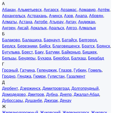
А
Абакан
,
Альметьевск
,
Ангарск
,
Арзамас
,
Армавир
,
Артём
,
Архангельск
,
Астрахань
,
Ачинск
,
Азов
,
Анапа
,
Абовян
,
Алматы
,
Астана
,
Актобе
,
Атырау
,
Актау
,
Андижан
,
Ангрен
,
Аксай
,
Аркалык
,
Аральск
,
Аягоз
,
Алмалык
Б
Балаково
,
Балашиха
,
Барнаул
,
Батайск
,
Белгород
,
Бердск
,
Березники
,
Бийск
,
Благовещенск
,
Братск
,
Брянск
,
Бугульма
,
Брест
,
Баку
,
Батуми
,
Байконыр
,
Бишкек
,
Бельцы
,
Бендеры
,
Бухара
,
Бекобод
,
Балхаш
,
Бекабад
Г
Грозный
,
Гатчина
,
Геленджик
,
Глазов
,
Губкин
,
Гомель
,
Гродно
,
Гянджа
,
Гюмри
,
Гулистан
,
Газалкент
Д
Дербент
,
Дзержинск
,
Димитровград
,
Долгопрудный
,
Домодедово
,
Дмитров
,
Дубна
,
Днепр
,
Джалал-Абад
,
Дубоссары
,
Душанбе
,
Джизак
,
Денау
Ж
Железнодорожный
,
Жуковский
,
Железногорск
,
Жуковск
,