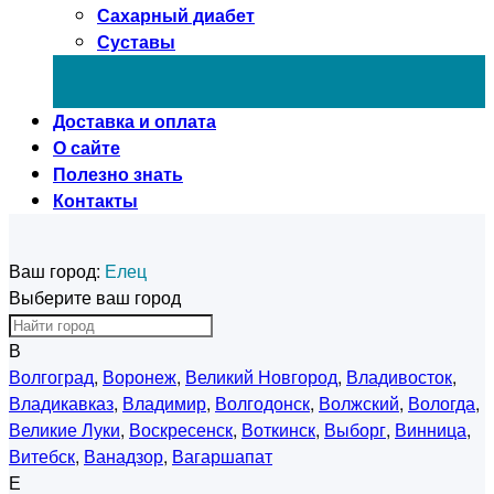
Сахарный диабет
Суставы
Доставка и оплата
О сайте
Полезно знать
Контакты
Ваш город:
Елец
Выберите ваш город
В
Волгоград
,
Воронеж
,
Великий Новгород
,
Владивосток
,
Владикавказ
,
Владимир
,
Волгодонск
,
Волжский
,
Вологда
,
Великие Луки
,
Воскресенск
,
Воткинск
,
Выборг
,
Винница
,
Витебск
,
Ванадзор
,
Вагаршапат
Е