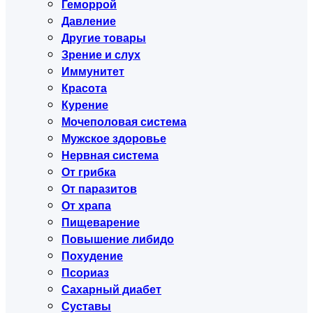
Геморрой
Давление
Другие товары
Зрение и слух
Иммунитет
Красота
Курение
Мочеполовая система
Мужское здоровье
Нервная система
От грибка
От паразитов
От храпа
Пищеварение
Повышение либидо
Похудение
Псориаз
Сахарный диабет
Суставы